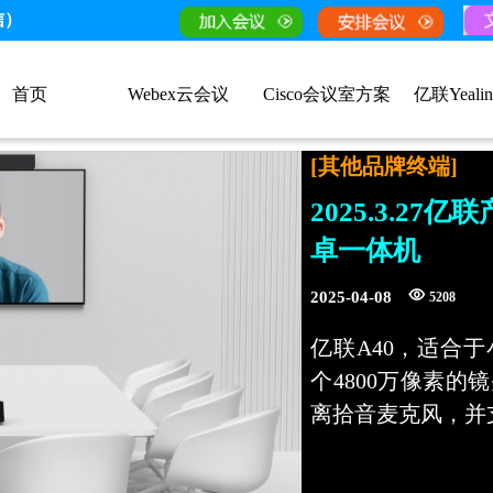
信）
首页
Webex云会议
Cisco会议室方案
亿联Yeali
[其他品牌终端]
2025.3.2
卓一体机
2025-04-08
5208
亿联A40，适合
个4800万像素的
离拾音麦克风，并