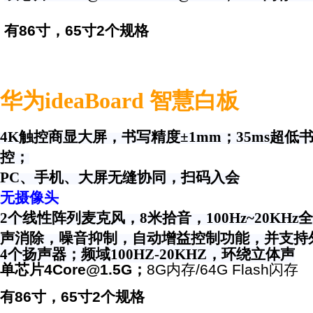
有86寸，65寸2个规格
华为ideaBoard 智慧白板
4K
触控商显大屏，书写精度±1mm；
35ms
超低
控；
PC
、手机、大屏无缝协同，扫码入会
无摄像头
2
个线性阵列麦克风，
8
米拾音，
100Hz~
20KHz
全
声消除，噪音抑制，自动增益控制功能，并支持
4个扬声器；频域100HZ-20KHZ，环绕立体声
单芯片4Core@1.5G；
8G内存/64G Flash闪存
有86寸，65寸2个规格