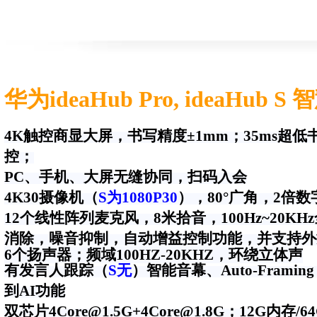
华为ideaHub Pro, ideaHub S
4K
触控商显大屏，书写精度±1mm；
35ms
超低
控；
PC
、手机、大屏无缝协同，扫码入会
4K30
摄像机（
S为1080P30
），80°广角，2倍
12
个线性阵列麦克风，​
8
米拾音，
100Hz~
20KHz
消除，噪音抑制，自动增益控制功能，并支持外
6个扬声器；频域100HZ-20KHZ，环绕立体声
有发言人跟踪（
S无
）智能音幕、Auto-Fram
到AI功能
双芯片4Core@1.5G+4Core@1.8G；12G内存/64