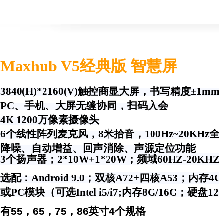
Maxhub V5经典版 智慧屏
3840(H)*2160(V)
触控商显大屏，书写精度±1m
PC
、手机、大屏无缝协同，扫码入会
4K 1200万像素摄像头
6
个线性阵列麦克风，​
8
米拾音，
100Hz~
20KHz
全
降噪、
自动增益、回声消除、声源定位功能
3个扬声器；2*10W+1*20W；频域60HZ-20K
选配：Android 9.0；
双核A72+四核A53；内存4
或PC模块（可选Intel i5/i7;内存8G/16G；硬盘12
有55，65，75，86英寸4个规格