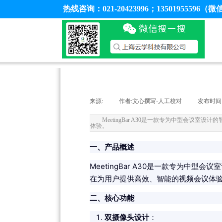
热线咨询：021-20423996；13501955596（微
来源:
|
作者:
文心撰写-人工校对
|
发布时间
MeetingBar A30是一款专为中型会
体验。
一、产品概述
MeetingBar A30是一款专为中
在为用户提供高效、智能的视频会议体
二、核心功能
双摄像头设计
：