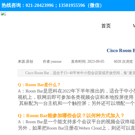
热线咨询：021-20423996；13501955596（微信）
首页
Cisco Ro
来源:
原创
|
作者:
yunxue
|
发布时间:
2023-09-05
|
6028
次浏览
Cisco Room Bar，适合于15~40平米中小型会议室或开放空间
Q
：
Room Bar
是什么？
：
是思科在
年下半年推出的，适合于中小
A
Room Bar
2022
视机上，联网后即可参加各类视频会议和本地投屏使用
其标配为一台主机和一个触控屏；另外还可以增配一个
Q
：
Room Bar
能参加哪些会议？以何种方式加入？
：
是一个能支持多个会议平台的视频会议终端
A
Room Bar
另外，如果把
注册在
上，则还可以
Room Bar
Webex Cloud