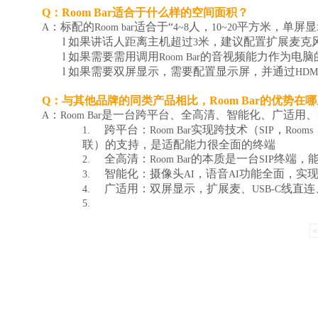
Q
：
Room Bar
适合于什么样的空间面积？
：标配的
适合于“
人，
平方米，单屏显
A
Room bar
4~8
10~20
l
如果讲话人距离主机超过
米，建议配置扩展麦克
3
l
如果需要需用调用
的音视频能力作为电脑
Room Bar
l
如果需要双屏显示，需要配置显示屏，并通过
HDM
Q
：与其他品牌的同类产品相比，
Room Bar
的优势在哪
：
是一台跨平台、全高清、智能化、广适用、
A
Room Bar
跨平台：
实现跨技术（
，
1.
Room Bar
SIP
Rooms
联）的支持，是适配能力很全面的终端
关于我们
全高清：
的本质是一台
终端，
2.
Room Bar
SIP
智能化：摄像头
，语音
功能全面，实
3.
AI
AI
广适用：双屏显示，扩展麦、
线直连
4.
USB-C
5.